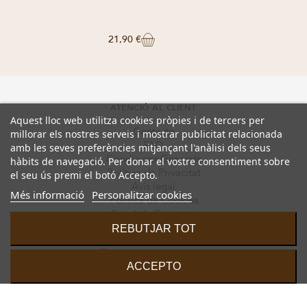
21,90 €
ATENCIÓ AL CLIENT
Aquest lloc web utilitza cookies pròpies i de tercers per
Contacte
millorar els nostres serveis i mostrar publicitat relacionada
FAQ
amb les seves preferències mitjançant l'anàlisi dels seus
Condicions Generals
hàbits de navegació. Per donar el vostre consentiment sobre
Política de Privacitat
el seu ús premi el botó Accepto.
Avís legal
Més informació
Personalitzar cookies
Política de Cookies
Canal de Denúncia
REBUTJAR TOT
ACCEPTO