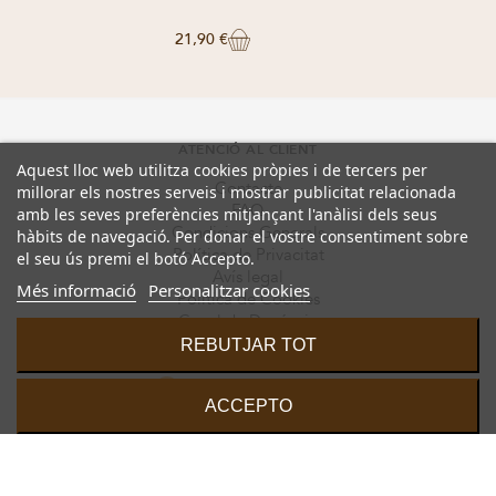
21,90 €
ATENCIÓ AL CLIENT
Aquest lloc web utilitza cookies pròpies i de tercers per
Contacte
millorar els nostres serveis i mostrar publicitat relacionada
FAQ
amb les seves preferències mitjançant l'anàlisi dels seus
Condicions Generals
hàbits de navegació. Per donar el vostre consentiment sobre
Política de Privacitat
el seu ús premi el botó Accepto.
Avís legal
Més informació
Personalitzar cookies
Política de Cookies
Canal de Denúncia
REBUTJAR TOT
ACCEPTO