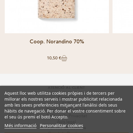
Coop. Norandino 70%
10,50 €
ATENCIÓ AL CLIENT
Aquest lloc web utilitza cookies pròpies i de tercers per
Contacte
millorar els nostres serveis i mostrar publicitat relacionada
FAQ
amb les seves preferències mitjançant l'anàlisi dels seus
Condicions Generals
hàbits de navegació. Per donar el vostre consentiment sobre
Política de Privacitat
el seu ús premi el botó Accepto.
Avís legal
Més informació
Personalitzar cookies
Política de Cookies