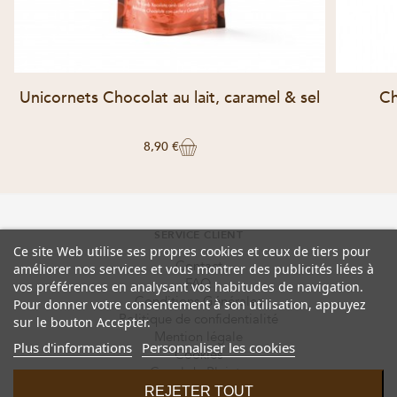
Unicornets Chocolat au lait, caramel & sel
Ch
8,90 €
SERVICE CLIENT
Ce site Web utilise ses propres cookies et ceux de tiers pour
Contact
améliorer nos services et vous montrer des publicités liées à
FAQ
vos préférences en analysant vos habitudes de navigation.
Conditions Générales
Pour donner votre consentement à son utilisation, appuyez
Politique de confidentialité
sur le bouton Accepter.
Mention légale
Plus d'informations
Personnaliser les cookies
Cookies
Canal de Plainte
REJETER TOUT