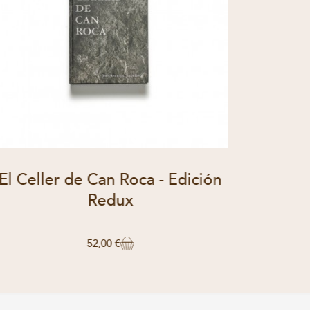
El Celler de Can Roca - Edición
Livre 
Redux
52,00 €