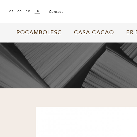
|
|
|
es
ca
en
FR
contact
ROCAMBOLESC
CASA CACAO
ER 