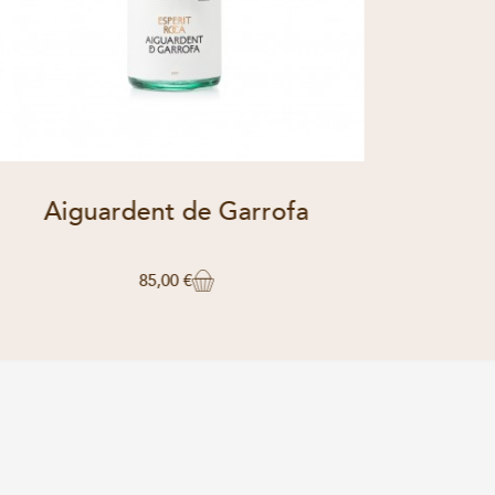
Aiguardent de Garrofa
Gi
85,00 €